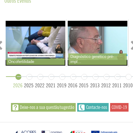
Outros Eventos
Diagnóstico genético pré-
Oncofertilidade
impl…
2026
2025
2022
2021
2019
2016
2015
2013
2012
2011
2010
Deixe-nos a sua questão/sugestão
Contacte-nos
COVID-19