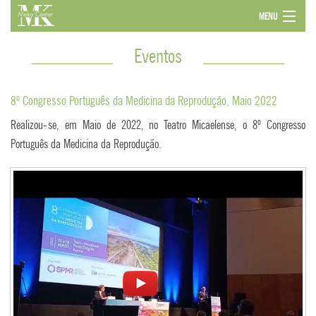
MENU
HOME
Eventos
MEKA CENTER
EQUIPA
8º Congresso Português da Medicina da Reprodução,
Maio 2022
ESPECIALIDADES
Realizou-se, em Maio de 2022, no Teatro Micaelense, o 8º Congresso
TRATAMENTOS PMA
Português da Medicina da Reprodução.
DOAÇÃO DE ÓVULOS
PREÇÁRIO
EVENTOS
PATROCÍNIOS